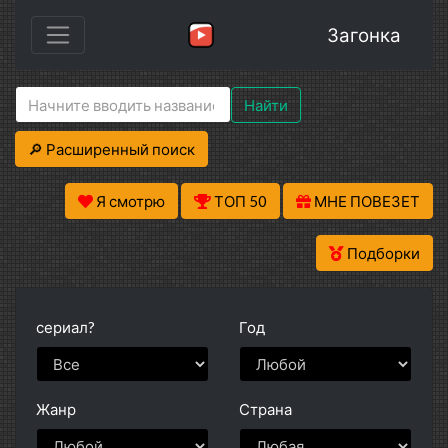
Загонка
Найти
🔎 Расширенный поиск
Я смотрю
ТОП 50
МНЕ ПОВЕЗЕТ
Подборки
сериал?
Год
Жанр
Страна