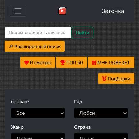
Загонка
Найти
🔎 Расширенный поиск
Я смотрю
ТОП 50
МНЕ ПОВЕЗЕТ
Подборки
сериал?
Год
Жанр
Страна