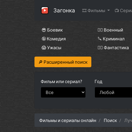
Загонка
🎞 Фильмы
📺 Сер
😎 Боевик
👨‍✈️ Военный
🤪 Комедия
🔪 Криминал
😱 Ужасы
🧙‍♀️ Фантастика
🔎 Расширенный поиск
Фильм или
сериал?
Год
Фильмы и сериалы онлайн
Поиск
Луч