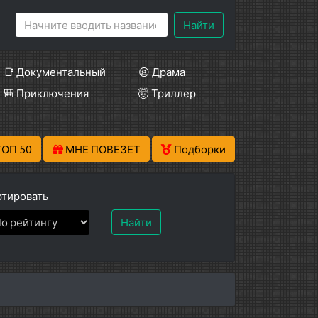
Найти
📑 Документальный
😫 Драма
🎒 Приключения
🤯 Триллер
ТОП 50
МНЕ ПОВЕЗЕТ
Подборки
тировать
Найти