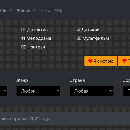
иалы
Жанры
⭐ ТОП 100
🕵️‍♂️ Детектив
👶 Детский
👫 Мелодрама
🧚‍♀️ Мультфильм
🧝‍♂️ Фэнтези
Я смотрю
Жанр
Страна
Сор
шие сериалы 2024 года