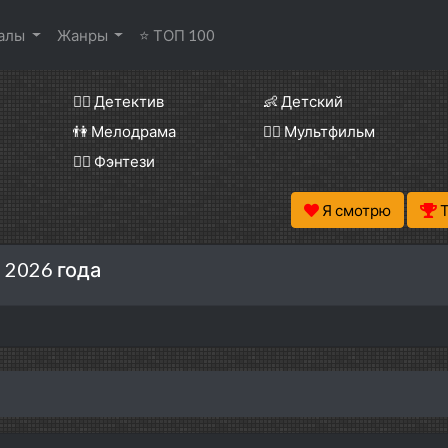
иалы
Жанры
⭐ ТОП 100
🕵️‍♂️ Детектив
👶 Детский
👫 Мелодрама
🧚‍♀️ Мультфильм
🧝‍♂️ Фэнтези
Я смотрю
 2026 года