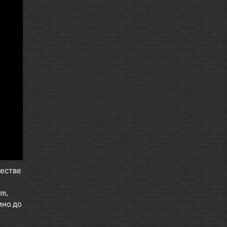
честве
m,
ино до