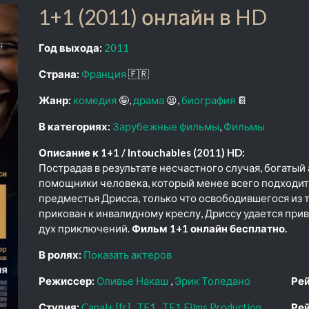
1+1 (2011) онлайн в HD
Год выхода:
2011
Страна:
Франция
🇫🇷
Жанр:
комедия
🤪
драма
😫
биография
📔
В категориях:
Зарубежные фильмы
Фильмы
Описание к 1+1 / Intouchables (2011) HD:
Пострадав в результате несчастного случая, богатый
помощники человека, который менее всего подходит 
предместья Дрисса, только что освободившегося из 
прикован к инвалидному креслу, Дриссу удается при
дух приключений.
Фильм 1+1 онлайн бесплатно.
В ролях:
Показать актеров
Режиссер:
Оливье Накаш
Эрик Толедано
Рей
Студия:
Canal+ [fr]
TF1
TF1 Films Production
Рей