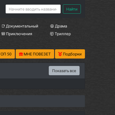
Найти
📑 Документальный
😫 Драма
🎒 Приключения
🤯 Триллер
ТОП 50
МНЕ ПОВЕЗЕТ
Подборки
Показать все